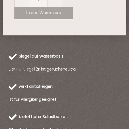
Innensiegel
(PU-
In den Warenkorb
W2K)
Menge
Siegel auf Wasserbasis
Der
PU-Siegel
2K ist geruchsneutral
wirkt antiallergen
Ist für Allergiker geeignet
bietet hohe Belastbarkeit