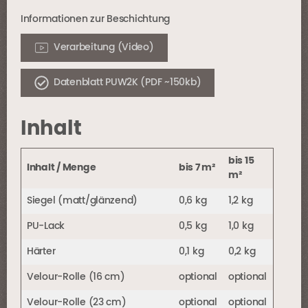
Informationen zur Beschichtung
Verarbeitung (Video)
Datenblatt PUW2K (PDF ~150kb)
Inhalt
bis 15
Inhalt / Menge
bis 7 m²
m²
Siegel (matt/glänzend)
0,6 kg
1,2 kg
PU-Lack
0,5 kg
1,0 kg
Härter
0,1 kg
0,2 kg
Velour-Rolle (16 cm)
optional
optional
Velour-Rolle (23 cm)
optional
optional