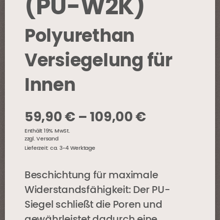
(PU-W2K)
Polyurethan
Versiegelung für
Innen
Preisspann
59,90
€
–
109,00
€
Enthält 19% MwSt.
59,90 €
zzgl.
Versand
Lieferzeit: ca. 3-4 Werktage
bis
109,00 €
Beschichtung für maximale
Widerstandsfähigkeit: Der PU-
Siegel schließt die Poren und
gewährleistet dadurch eine