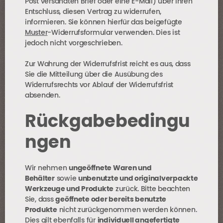
Post versandten Brief oder eine E-Mail) über Ihren
Entschluss, diesen Vertrag zu widerrufen,
informieren. Sie können hierfür das beigefügte
Muster
-Widerrufsformular verwenden. Dies ist
jedoch nicht vorgeschrieben.
Zur Wahrung der Widerrufsfrist reicht es aus, dass
Sie die Mitteilung über die Ausübung des
Widerrufsrechts vor Ablauf der Widerrufsfrist
absenden.
Rückgabebedingu
ngen
Wir nehmen
ungeöffnete Waren und
Behälter
sowie
unbenutzte und originalverpackte
Werkzeuge und Produkte
zurück. Bitte beachten
Sie, dass
geöffnete oder bereits benutzte
Produkte
nicht zurückgenommen werden können.
Dies gilt ebenfalls für
individuell angefertigte