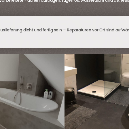
vorbereitete Flächen auftragen, fugenlos, wasserdicht und ästhetis
slieferung dicht und fertig sein – Reparaturen vor Ort sind aufwän