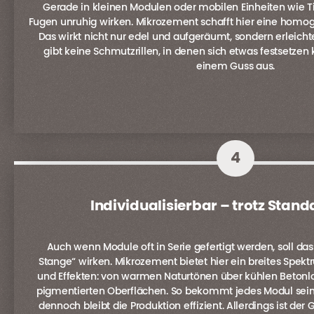
Gerade in kleinen Modulen oder mobilen Einheiten wie T
Fugen unruhig wirken. Mikrozement schafft hier eine homog
Das wirkt nicht nur edel und aufgeräumt, sondern erleichte
gibt keine Schmutzrillen, in denen sich etwas festsetzen 
einem Guss aus.
4
Individualisierbar – trotz Sta
Auch wenn Module oft in Serie gefertigt werden, soll das
Stange“ wirken. Mikrozement bietet hier ein breites Spekt
und Effekten: von warmen Naturtönen über kühlen Betonlo
pigmentierten Oberflächen. So bekommt jedes Modul sein
dennoch bleibt die Produktion effizient. Allerdings ist der 