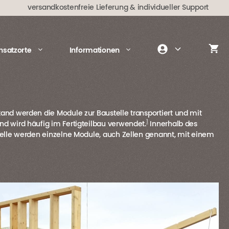
versandkostenfreie Lieferung
& individueller Support
insatzorte
Informationen
tand werden die Module zur Baustelle transportiert und mit
1
nd wird häufig im Fertigteilbau verwendet.
Innerhalb des
stelle werden einzelne Module, auch Zellen genannt, mit einem