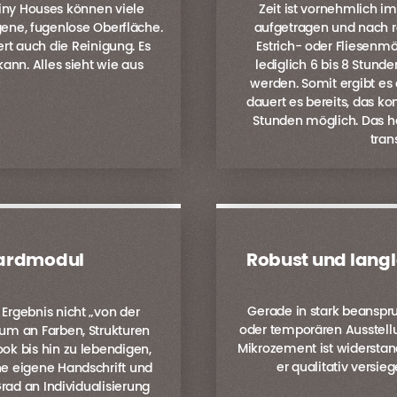
iny Houses können viele
Zeit ist vornehmlich i
ene, fugenlose Oberfläche.
aufgetragen und nach re
rt auch die Reinigung. Es
Estrich- oder Fliesenm
kann. Alles sieht wie aus
lediglich 6 bis 8 Stunde
werden. Somit ergibt es
dauert es bereits, das ko
Stunden möglich. Das hei
tran
ndardmodul
Robust und langl
Gerade in stark beanspr
 Ergebnis nicht „von der
oder temporären Ausstellu
rum an Farben, Strukturen
Mikrozement ist widerstan
ok bis hin zu lebendigen,
er qualitativ versieg
e eigene Handschrift und
Grad an Individualisierung