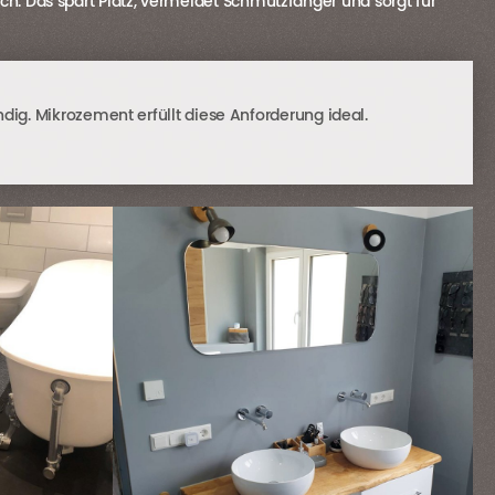
ch. Das spart Platz, vermeidet Schmutzfänger und sorgt für
dig. Mikrozement erfüllt diese Anforderung ideal.