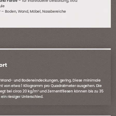
 und Farbe
– für individuelle Gestaltung, trotz
ule
r
– Boden, Wand, Möbel, Nassbereiche
ort
eren Wand- und Bodeneindeckungen, gering. Diese minimale
icht von etwa 1 Kilogramm pro Quadratmeter ausgehen. Die
gt bei circa 20 kg/m² und Zementfliesen können bis zu 35
ein riesiger Unterschied.