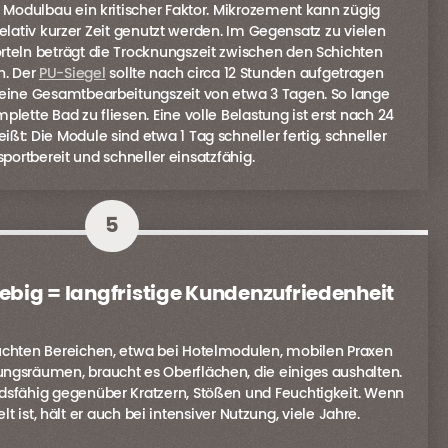
m Modulbau ein kritischer Faktor. Mikrozement kann zügig
lativ kurzer Zeit genutzt werden. Im Gegensatz zu vielen
örteln beträgt die Trocknungszeit zwischen den Schichten
n. Der
PU-Siegel
sollte nach circa 12 Stunden aufgetragen
 eine Gesamtbearbeitungszeit von etwa 3 Tagen. So lange
mplette Bad zu fliesen. Eine volle Belastung ist erst nach 24
ßt: Die Module sind etwa 1 Tag schneller fertig, schneller
sportbereit und schneller einsatzfähig.
5
ebig = langfristige Kundenzufriedenheit
uchten Bereichen, etwa bei Hotelmodulen, mobilen Praxen
ngsräumen, braucht es Oberflächen, die einiges aushalten.
dsfähig gegenüber Kratzern, Stößen und Feuchtigkeit. Wenn
elt ist, hält er auch bei intensiver Nutzung, viele Jahre.