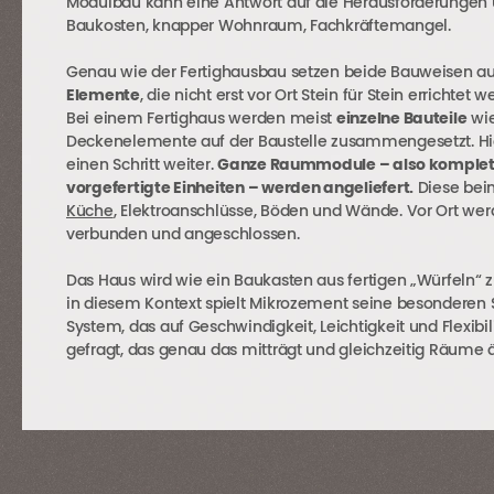
Modulbau kann eine Antwort auf die Herausforderungen un
Baukosten, knapper Wohnraum, Fachkräftemangel.
Genau wie der Fertighausbau setzen beide Bauweisen a
Elemente
, die nicht erst vor Ort Stein für Stein errichtet w
Bei einem Fertighaus werden meist
einzelne Bauteile
wie
Deckenelemente auf der Baustelle zusammengesetzt. Hi
einen Schritt weiter.
Ganze Raummodule – also komplett
vorgefertigte Einheiten – werden angeliefert.
Diese bein
Küche
, Elektroanschlüsse, Böden und Wände. Vor Ort we
verbunden und angeschlossen.
Das Haus wird wie ein Baukasten aus fertigen „Würfeln
in diesem Kontext spielt Mikrozement seine besonderen 
System, das auf Geschwindigkeit, Leichtigkeit und Flexibilit
gefragt, das genau das mitträgt und gleichzeitig Räume ä