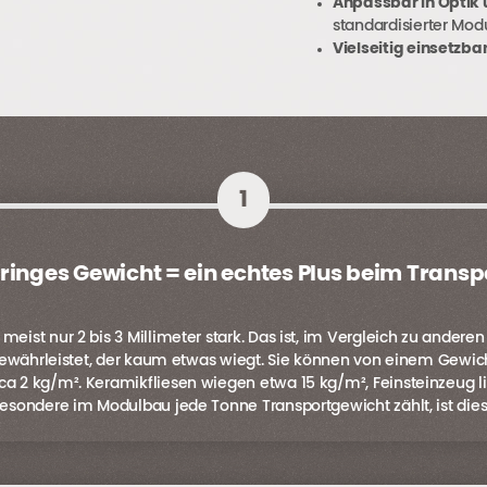
Anpassbar in Optik
standardisierter Mod
Vielseitig einsetzba
1
ringes Gewicht = ein echtes Plus beim Transp
meist nur 2 bis 3 Millimeter stark. Das ist, im Vergleich zu and
 gewährleistet, der kaum etwas wiegt. Sie können von einem Gew
 kg/m². Keramikfliesen wiegen etwa 15 kg/m², Feinsteinzeug lie
esondere im Modulbau jede Tonne Transportgewicht zählt, ist dies 