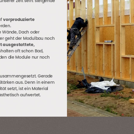
serer Zeit sein: steigende
uf
vorproduzierte
erden.
 Wände, Dach oder
er geht der Modulbau noch
 ausgestattete,
halten oft schon Bad,
rden die Module nur noch
“ zusammengesetzt. Gerade
Stärken aus. Denn in einem
ät setzt, ist ein Material
sthetisch aufwertet.