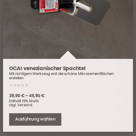
OCAI venezianischer Spachtel
Mit richtigem Werkzeug erst die schöne Mikrozementflächen
erstellen
0
o
Preisspanne:
39,90
€
–
45,90
€
u
Enthält 19% MwSt.
t
39,90 €
o
zzgl.
Versand
bis
f
Dieses
5
45,90 €
Produkt
Ausführung wählen
weist
mehrere
Varianten