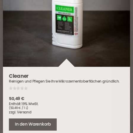
Cleaner
Reinigen und Pflegen Sie Ihre Mikrozementoberflächen gründlich.
0
o
50,49
€
u
Enthält 19% MwSt.
t
o
(
50,49
€
/ 1 L)
f
zzgl.
Versand
5
In den Warenkorb