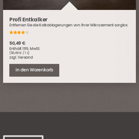
Profi Entkalker
Entfernen Sie die Kalkablagerungen von Ihrer Mikrozement sorglos
4.00
out of 5
50,49
€
Enthält 19% MwSt.
(
50,49
€
/ 1 L)
zzgl.
Versand
In den Warenkorb