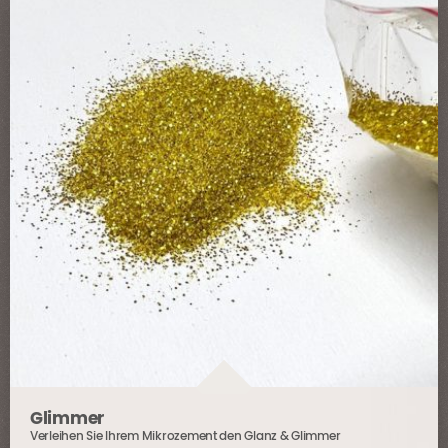
können
auf
der
Produktseite
gewählt
werden
Glimmer
Verleihen Sie Ihrem Mikrozement den Glanz & Glimmer