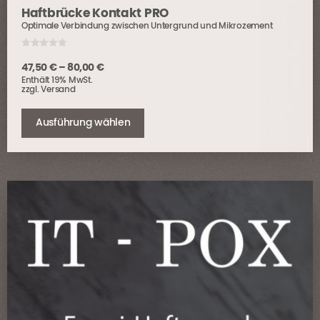
Haftbrücke Kontakt PRO
Optimale Verbindung zwischen Untergrund und Mikrozement
0
o
Preisspanne:
47,50
€
–
80,00
€
u
Enthält 19% MwSt.
t
47,50 €
o
zzgl.
Versand
bis
f
Dieses
5
80,00 €
Produkt
Ausführung wählen
weist
mehrere
Varianten
auf.
Die
Optionen
können
auf
der
Produktseite
gewählt
werden