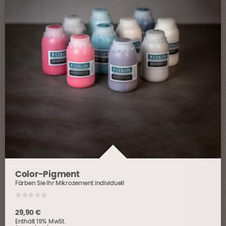
Produktseite
gewählt
werden
Color-Pigment
Färben Sie Ihr Mikrozement individuell
0
o
29,90
€
u
Enthält 19% MwSt.
t