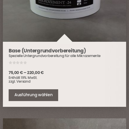
Base (Untergrundvorbereitung)
Spezielle Untergrundvorbereitung für alle Mikrozemente
0
o
Preisspanne:
75,00
€
–
220,00
€
u
Enthält 19% MwSt.
t
75,00 €
o
zzgl.
Versand
bis
f
Dieses
5
220,00 €
Produkt
Ausführung wählen
weist
mehrere
Varianten
auf.
Die
Optionen