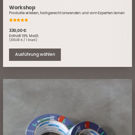
Workshop
Produkte erleben, fachgerecht anwenden und vom Experten lernen
5.00
out of 5
330,00
€
Enthält 19% MwSt.
(
330,00
€
/ 1 Stück)
Dieses
Produkt
Ausführung wählen
weist
mehrere
Varianten
auf.
Die
Optionen
können
auf
der
Produktseite
gewählt
werden