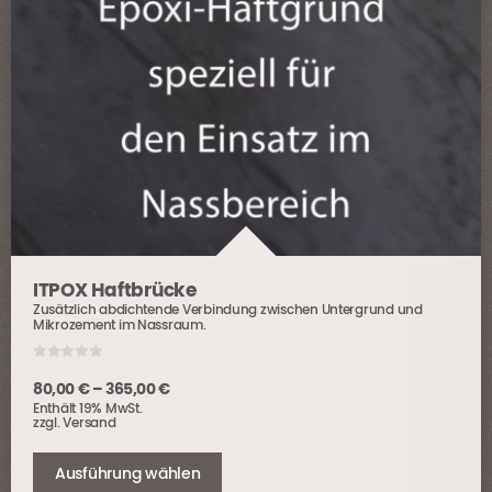
ITPOX Haftbrücke
Zusätzlich abdichtende Verbindung zwischen Untergrund und
Mikrozement im Nassraum.
0
o
Preisspanne:
80,00
€
–
365,00
€
u
Enthält 19% MwSt.
t
80,00 €
o
zzgl.
Versand
bis
f
Dieses
5
365,00 €
Produkt
Ausführung wählen
weist