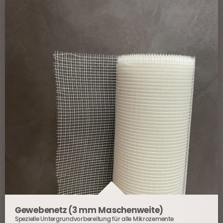
können
auf
der
Produktseite
gewählt
werden
Gewebenetz (3 mm Maschenweite)
Spezielle Untergrundvorbereitung für alle Mikrozemente