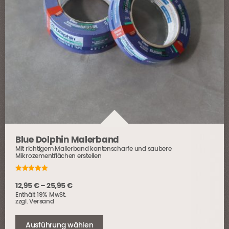
Blue Dolphin Malerband
Mit richtigem Mallerband kantenscharfe und saubere
Mikrozementflächen erstellen
5.00
out of 5
Preisspanne:
12,95
€
–
25,95
€
Enthält 19% MwSt.
12,95 €
zzgl.
Versand
bis
Dieses
25,95 €
Produkt
Ausführung wählen