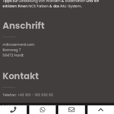
Tipps zur
Gestaltung von Wänden
&
Bodenarten
und wir
erklären Ihnen
NCS Farben
& das
RAL-System
.
Anschrift
mikrozement.com
Bornweg 7
56472 Hardt
Kontakt
Telefon:
+49 160 - 901 693 90
E-Mail:
info@mikrozement.com