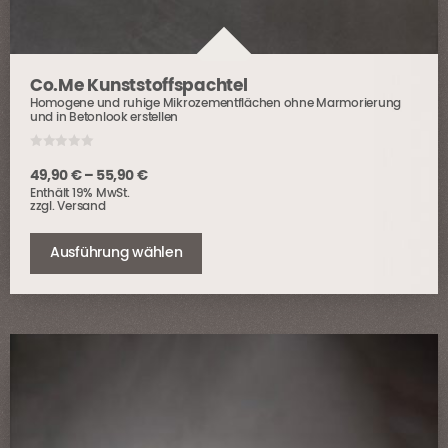
Co.Me Kunststoffspachtel
Homogene und ruhige Mikrozementflächen ohne Marmorierung
und in Betonlook erstellen
0
o
Preisspanne:
49,90
€
–
55,90
€
u
Enthält 19% MwSt.
t
49,90 €
o
zzgl.
Versand
bis
f
Dieses
5
55,90 €
Produkt
Ausführung wählen
weist
mehrere
Varianten
auf.
Die
Optionen
können
auf
der