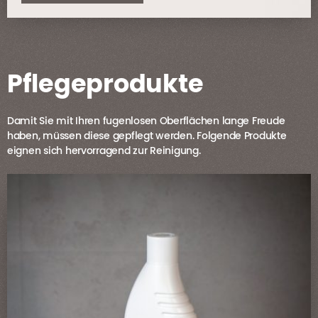
mehrere
Varianten
auf.
Die
Optionen
Pflegeprodukte
können
auf
der
Damit Sie mit Ihren fugenlosen Oberflächen lange Freude
Produktseite
haben, müssen diese gepflegt werden. Folgende Produkte
gewählt
eignen sich hervorragend zur Reinigung.
werden