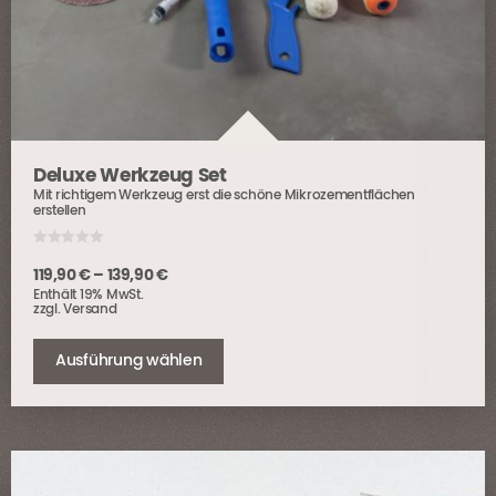
Deluxe Werkzeug Set
Mit richtigem Werkzeug erst die schöne Mikrozementflächen
erstellen
0
o
Preisspanne:
119,90
€
–
139,90
€
u
Enthält 19% MwSt.
t
119,90 €
o
zzgl.
Versand
bis
f
Dieses
5
139,90 €
Produkt
Ausführung wählen
weist
mehrere
Varianten
auf.
Die
Optionen