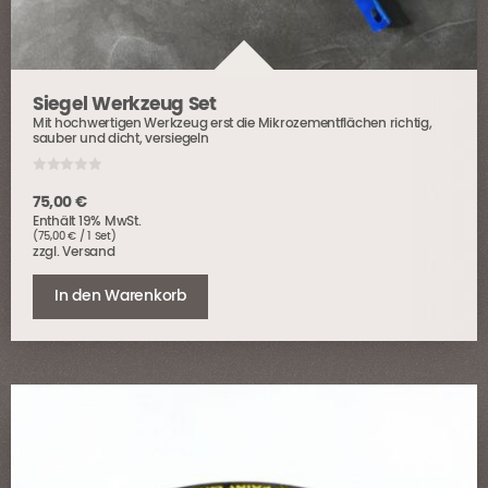
Siegel Werkzeug Set
Mit hochwertigen Werkzeug erst die Mikrozementflächen richtig,
sauber und dicht, versiegeln
0
o
75,00
€
u
Enthält 19% MwSt.
t
o
(
75,00
€
/ 1 Set)
f
zzgl.
Versand
5
In den Warenkorb