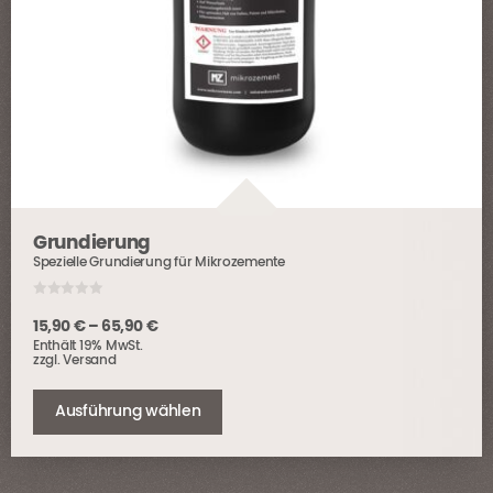
Grundierung
Spezielle Grundierung für Mikrozemente
0
o
Preisspanne:
15,90
€
–
65,90
€
u
Enthält 19% MwSt.
t
15,90 €
o
zzgl.
Versand
bis
f
Dieses
5
65,90 €
Produkt
Ausführung wählen
weist
mehrere
Varianten
auf.