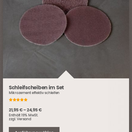
Schleifscheiben im Set
Mikrozement effektiv schleifen
5.00
out of 5
Preisspanne:
21,95
€
–
24,95
€
Enthält 19% MwSt.
21,95 €
zzgl.
Versand
bis
Dieses
24,95 €
Produkt