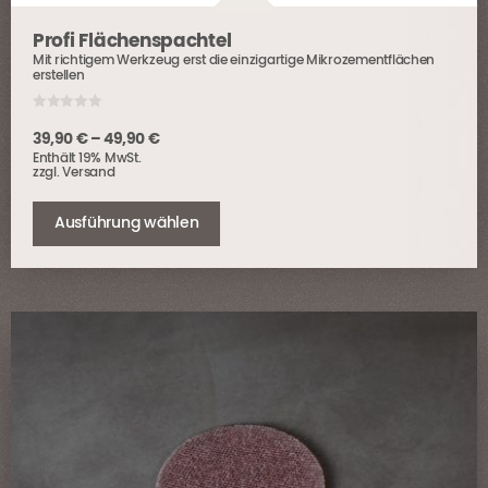
Profi Flächenspachtel
Mit richtigem Werkzeug erst die einzigartige Mikrozementflächen
erstellen
0
o
Preisspanne:
39,90
€
–
49,90
€
u
Enthält 19% MwSt.
t
39,90 €
o
zzgl.
Versand
bis
f
Dieses
5
49,90 €
Produkt
Ausführung wählen
weist
mehrere
Varianten
auf.
Die
Optionen
können
auf
der
Produktseite
gewählt
werden