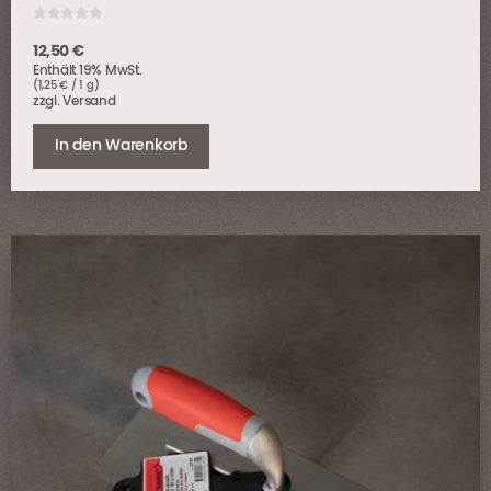
0
o
12,50
€
u
Enthält 19% MwSt.
t
o
(
1,25
€
/ 1 g)
f
zzgl.
Versand
5
In den Warenkorb