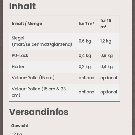
Inhalt
für 15
Inhalt / Menge
für 7 m²
m²
Siegel
0,6 kg
1,2 kg
(matt/seidenmatt/glänzend)
PU-Lack
0,4 kg
0,8 kg
Härter
0,2 kg
0,4 kg
Velour-Rolle (15 cm)
optional
optional
Velour-Rollen (15 cm & 23
optional
optional
cm)
Versandinfos
Gewicht
1,2 kg