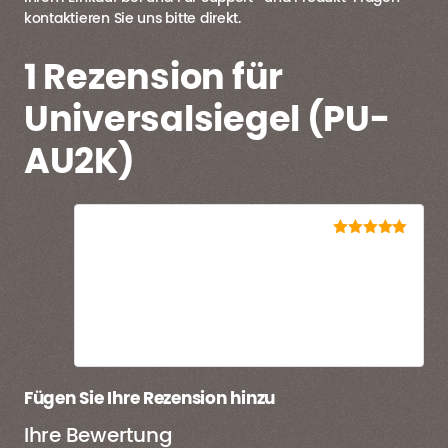
kontaktieren Sie uns bitte direkt.
1 Rezension für
Universalsiegel (PU-
AU2K)
Carl
–
21. Oktober 2025
5
out of 5
Ich habe schon beim Auftragen die Fenster
geöffnet und empfand die Geruchsbelastung
bereits nach 24 Stunden akzeptabel. Habe
dann noch einen Tag länger intensiv gelüftet
und bin auf Nummer sicher gegangen!
Fügen Sie Ihre Rezension hinzu
Ihre Bewertung