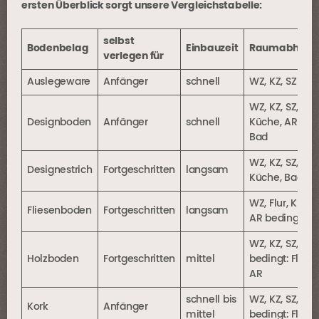
ersten Überblick sorgt unsere Vergleichstabelle:
selbst
Bodenbelag
Einbauzeit
Raumabhängi
verlegen für
Auslegeware
Anfänger
schnell
WZ, KZ, SZ
WZ, KZ, SZ, Flur
Designboden
Anfänger
schnell
Küche
, AR, be
Bad
WZ, KZ, SZ, Flur
Designestrich
Fortgeschritten
langsam
Küche, Bad, A
WZ, Flur, Küche
Fliesenboden
Fortgeschritten
langsam
AR bedingt: KZ
WZ, KZ, SZ, Kü
Holzboden
Fortgeschritten
mittel
bedingt: Flur, 
AR
schnell bis
WZ, KZ, SZ, Kü
Kork
Anfänger
mittel
bedingt: Flur, 