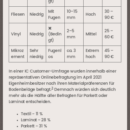
gt)
Mit
10–15
30 –
Fliesen
Niedrig
Hoch
Fugen
mm
90 €
✖️
2–5
25 –
Vinyl
Niedrig
(Bedin
Mittel
mm
60 €
gt)
Mikroz
Sehr
Fugenl
ca. 3
Extrem
45 –
ement
niedrig
os
mm
hoch
90 €
In einer IC Customer-Umfrage wurden innerhalb einer
repräsentativen Onlinebefragtung im April 2021
Eigenheimbesitzer nach ihren Materialpräferenzen für
3
Bodenbeläge befragt.
Demnach würden sich deutlich
mehr als die Hälfte aller Befragten für Parkett oder
Laminat entscheiden.
Textil ~ 11 %
Laminat ~ 28 %
Parkett ~ 31 %