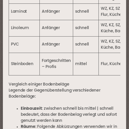
WZ, KZ, SZ bed
Laminat
Anfänger
schnell
Flur, Küche, B
WZ, KZ, SZ, Flur
Linoleum
Anfänger
schnell
Küche, Bad, A
WZ, KZ, SZ, Flur
PVC
Anfänger
schnell
Küche, Bad, A
Fortgeschritten
Steinboden
mittel
Flur, Küche, B
– Profis
Vergleich einiger Bodenbeläge
Legende der Gegenüberstellung verschiedener
Bodenbeläge:
Einbauzeit
: zwischen schnell bis mittel | schnell
bedeutet, dass der Bodenbelag verlegt und sofort
genutzt werden kann
Räume
: Folgende Abkürzungen verwenden wir in