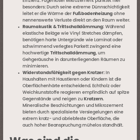
Effizienz. Fugenloser
Mikrozement
punktet hier
besonders: Durch seine extreme Dünnschichtigkeit
leitet er die Wärme der
Fußbodenheizung
ohne
nennenswerte Verluste direkt an den Raum weiter.
Raumakustik & Trittschalldämmung:
Während
elastische Beläge wie Vinyl Stretches dämpfen,
benötigen harte Untergründe wie Laminat oder
schwimmend verlegtes Parkett zwingend eine
hochwertige
Trittschalldämmung
, um
Gehgeräusche in darunterliegenden Räumen zu
minimieren.
Widerstandsfähigkeit gegen Kratzer:
In
Haushalten mit Haustieren oder Kindern ist die
Oberflächenhärte entscheidend. Echtholz oder
Weichkunststoffe reagieren empfindlich auf spitze
Gegenstände und neigen zu
Kratzern
.
Mineralische Beschichtungen und Mikrozement
bieten durch spezialisierte Versiegelungen eine
extrem kratz- und abriebfeste Oberfläche, die
auch hoher Beanspruchung mühelos standhält.