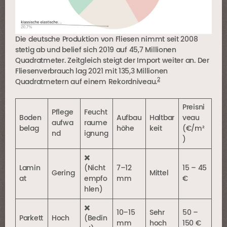
Die deutsche Produktion von Fliesen nimmt seit 2008
stetig ab und belief sich 2019 auf 45,7 Millionen
Quadratmeter. Zeitgleich steigt der Import weiter an. Der
Fliesenverbrauch lag 2021 mit 135,3 Millionen
2
Quadratmetern auf einem Rekordniveau.
Preisni
Pflege
Feucht
Boden
Aufbau
Haltbar
veau
aufwa
raume
belag
höhe
keit
(€/m²
nd
ignung
)
✖️
Lamin
(Nicht
7–12
15 – 45
Gering
Mittel
at
empfo
mm
€
hlen)
✖️
10–15
Sehr
50 –
Parkett
Hoch
(Bedin
mm
hoch
150 €