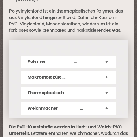
P
oly
v
inyl
c
hlorid ist ein thermoplastisches Polymer, das
aus Vinylchlorid hergestellt wird. Daher die Kurzform
PVC. Vinylchlorid, Monochlorethen, wiederrum ist ein
farbloses sowie brennbares und narkotisierendes Gas.
Polymer
…
Makromoleküle …
Thermoplastisch
…
Weichmacher
…
Die PVC-Kunststoffe werden in Hart- und Weich-PVC
unterteilt
. Letztere enthalten Weichmacher, wodurch das