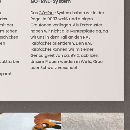
e
GO-RAL-System
n
Das
GO-RAL
-System haben wir in der
 das
Regel in 9003 weiß und einigen
mit der
Grautönen vorliegen. Als Farbmuster
nmischen
haben wir nicht alle Musterplatte da, da
rschicken
wir uns in dem Fall an den RAL-
ßen
Farbfächer orientieren. Den RAL-
Farbfächer können wir mit einer
Genauigkeit von ca. 99 % abbilden.
oduktfarben
Unsere Proben werden in Weiß, Grau
oder Schwarz versendet.
eparat