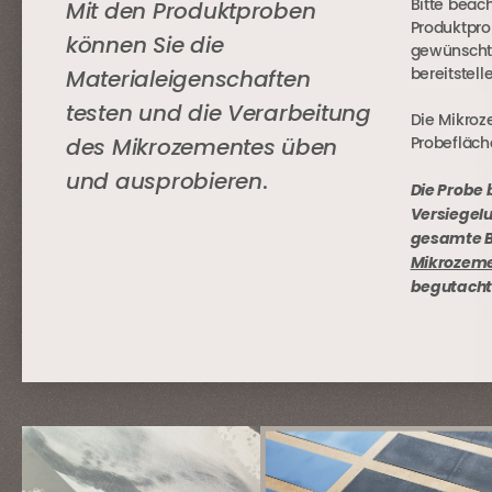
Mit den Produktproben
Bitte beach
Produktpr
können Sie die
gewünschte
Materialeigenschaften
bereitstel
testen und die Verarbeitung
Die Mikro
des Mikrozementes üben
Probefläche
und ausprobieren
.
Die Probe 
Versiegelu
gesamte B
Mikrozem
begutacht