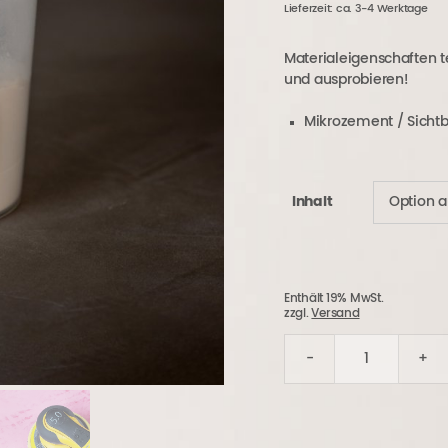
Lieferzeit: ca. 3-4 Werktage
war
50,
Materialeigenschaften 
und ausprobieren!
Mikrozement / Sichtb
Inhalt
Enthält 19% MwSt.
zzgl.
Versand
-
+
Systemprobe
Menge