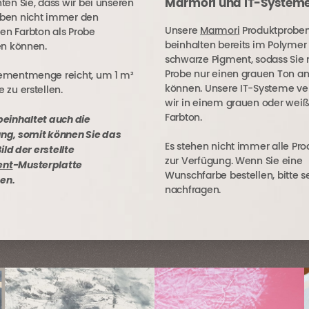
Marmori und IT-System
ten Sie, dass wir bei unseren
oben nicht immer den
Unsere
Marmori
Produktprobe
n Farbton als Probe
beinhalten bereits im Polymer
len können.
schwarze Pigment, sodass Sie 
Probe nur einen grauen Ton a
zementmenge reicht, um 1 m²
können. Unsere IT-Systeme ve
 zu erstellen.
wir in einem grauen oder wei
beinhaltet auch die
Farbton.
ng, somit können Sie das
Es stehen nicht immer alle Pr
ild der
erstellte
zur Verfügung. Wenn Sie eine
ent
-Musterplatte
Wunschfarbe bestellen, bitte s
en.
nachfragen.