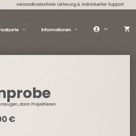
50,00 €
35,00 €.
versandkostenfreie Lieferung
& individueller Support
insatzorte
Informationen
mprobe
erzeugen, dann Projektieren
prünglicher
Aktueller
00
€
is
Preis