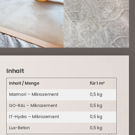
Inhalt
Inhalt / Menge
für 1 m²
Marmori – Mikrozement
0,5 kg
GO-RAL
– Mikrozement
0,5 kg
IT-Hydro
– Mikrozement
0,5 kg
Lux-Beton
0,5 kg