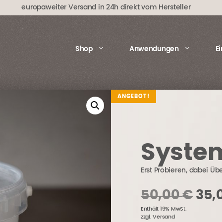
europaweiter Versand in 24h direkt vom Hersteller
Shop
Anwendungen
E
ANGEBOT!
Syste
Erst Probieren, dabei Üb
Urs
50,00
€
35,
Enthält 19% MwSt.
Pre
zzgl.
Versand