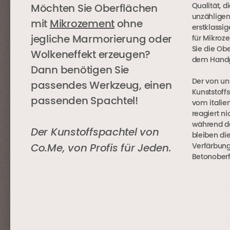
Qualität, 
Möchten Sie Oberflächen
unzähligen
mit
Mikrozement
ohne
erstklassig
jegliche Marmorierung oder
für Mikroz
Sie die Ob
Wolkeneffekt erzeugen?
dem Handg
Dann benötigen Sie
Der von u
passendes Werkzeug, einen
Kunststoff
passenden Spachtel!
vom italie
reagiert n
während de
Der Kunstoffspachtel von
bleiben di
Co.Me, von Profis für Jeden.
Verfärbung
Betonoberf