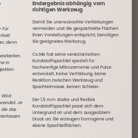
e
Endergebnis abhängig vom
richtigen Werkzeug
Damit Sie unerwünschte Verfärbungen
>
Für
vermeiden und die gespachtelte Flächen
rfekt
Ihren Vorstellungen entspricht, benötigen
der, denn
Sie geeignetes Werkzeug.
Co.Me hat seine venezianischen
earbeiten.
Kunststoffspachtel speziell für
he in
hochwertige Mikrozemente und Putze
bjekten
entwickelt. Keine Verfärbung, keine
Reaktion zwischen Werkzeug und
Spachtelmasse, keinen Schleier.
Wird
>
Der 1,5 mm starke und flexible
rwendet. Je
Kunststoffspachtel passt sich dem
 die das
Untergrund an und dem ausgeübtem
nterlassen
Druck an. Sie erzeugen homogene und
ebene Spachtelflächen.