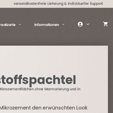
55,90 €
versandkostenfreie Lieferung
& individueller Support
insatzorte
Informationen
toffspachtel
ikrozementflächen ohne Marmorierung und in
 Mikrozement den erwünschten Look