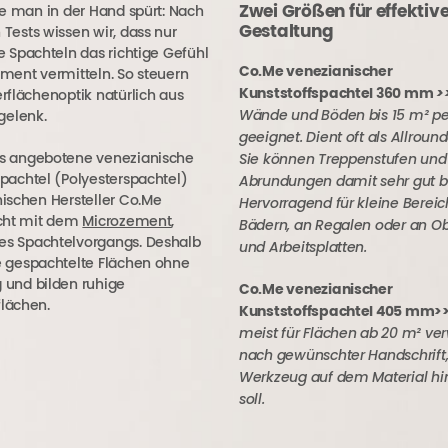
Zwei Größen für effektiv
die man in der Hand spürt: Nach
Gestaltung
 Tests wissen wir, dass nur
e Spachteln das richtige Gefühl
Co.Me venezianischer
ement vermitteln. So steuern
>
Kunststoffspachtel 360 mm
erflächenoptik natürlich aus
Wände und Böden bis 15 m² pe
elenk.
geeignet. Dient oft als Allroun
Sie können Treppenstufen und
ns angebotene venezianische
Abrundungen damit sehr gut b
spachtel (Polyesterspachtel)
Hervorragend für kleine Bereic
nischen Hersteller Co.Me
icht mit dem
Microzement
,
Bädern, an Regalen oder an O
s Spachtelvorgangs. Deshalb
und Arbeitsplatten.
e gespachtelte Flächen ohne
 und bilden ruhige
Co.Me venezianischer
lächen.
Kunststoffspachtel
405 mm>
meist für Flächen ab 20 m² ve
nach gewünschter Handschrift,
Werkzeug auf dem Material hi
soll.