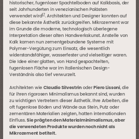
historischer, fugenloser Spachtelboden auf Kalkbasis, der
seit Jahrhunderten in venezianischen Palästen
17
verwendet wird
. Architekten und Designer konnten auf
diese bekannte Ästhetik zurückgreifen. Mikrozement war
im Grunde die moderne, technologisch überlegene
Interpretation dieser alten Handwerkskunst. Anstelle von
Kalk kamen nun zementgebundene Systeme mit
Polymer-Vergütung zum Einsatz, die wesentlich
widerstandsfähiger, wasserfester und vielseitiger waren.
Die Idee einer glatten, von Hand gespachtelten,
fugenlosen Fläche war im italienischen Design-
Verständnis also tief verwurzelt.
Architekten wie
Claudio Silvestrin
oder
Piero Lissoni
, die
für ihren rigorosen Minimalismus bekannt sind, wurden
zu wichtigen Vertretern dieser Ästhetik. Ihre Arbeiten, die
oft fugenlose Böden und Wände aus Stein, Putz oder
zementären Materialien zeigten, hatten internationalen
Einfluss.
Sie prägten den Materialminimalismus, aber
die verwendeten Produkte wurden noch nicht als
Mikrozement betitelt.