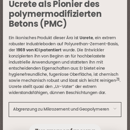
Ucrete als Pionier des
polymermodifizierten
Betons (PMC)
Ein ikonisches Produkt dieser Ära ist
Ucrete
, ein extrem
robuster Industrieboden auf Polyurethan-Zement-Basis,
der
1969 von ICI patentiert
wurde. Die Entwickler
konzipierten ihn von Beginn an für hochbelastete
industrielle Anwendungen und statteten ihn mit
entscheidenden Eigenschaften aus: Er bietet eine
hygienefreundliche, fugenlose Oberfläche, ist chemisch
7
8
sowie mechanisch robust und lässt sich leicht reinigen
.
Ucrete stellt quasi den „Ur-Vater“ der extrem
widerstandsfähigen, dünnen Beschichtungen dar.
Abgrenzung zu Mikrozement und Geopolymeren