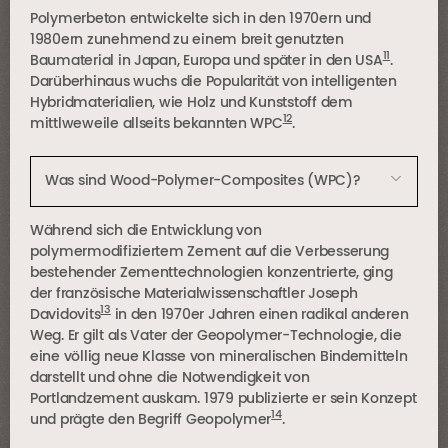
Polymerbeton entwickelte sich in den 1970ern und
1980ern zunehmend zu einem breit genutzten
11
Baumaterial in Japan, Europa und später in den USA
.
Darüberhinaus wuchs die Popularität von intelligenten
Hybridmaterialien, wie Holz und Kunststoff dem
12
mittlweweile allseits bekannten WPC
.
Was sind Wood-Polymer-Composites (WPC)?
Während sich die Entwicklung von
polymermodifiziertem Zement auf die Verbesserung
bestehender Zementtechnologien konzentrierte, ging
der französische Materialwissenschaftler Joseph
13
Davidovits
in den 1970er Jahren einen radikal anderen
Weg. Er gilt als Vater der Geopolymer-Technologie, die
eine völlig neue Klasse von mineralischen Bindemitteln
darstellt und ohne die Notwendigkeit von
Portlandzement auskam. 1979 publizierte er sein Konzept
14
und prägte den Begriff Geopolymer
.