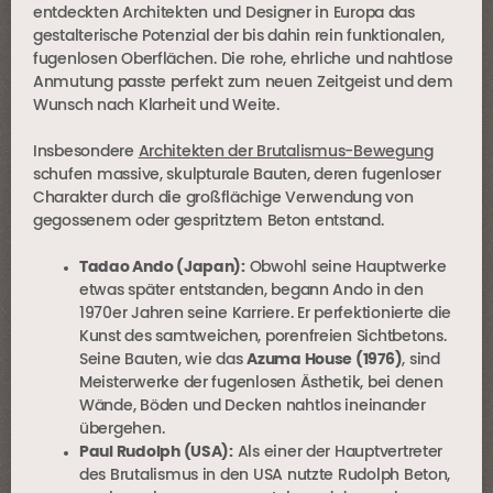
entdeckten Architekten und Designer in Europa das
gestalterische Potenzial der bis dahin rein funktionalen,
fugenlosen Oberflächen. Die rohe, ehrliche und nahtlose
Anmutung passte perfekt zum neuen Zeitgeist und dem
Wunsch nach Klarheit und Weite.
Insbesondere
Architekten der Brutalismus-Bewegung
schufen massive, skulpturale Bauten, deren fugenloser
Charakter durch die großflächige Verwendung von
gegossenem oder gespritztem Beton entstand.
Tadao Ando (Japan):
Obwohl seine Hauptwerke
etwas später entstanden, begann Ando in den
1970er Jahren seine Karriere. Er perfektionierte die
Kunst des samtweichen, porenfreien Sichtbetons.
Seine Bauten, wie das
Azuma House (1976)
, sind
Meisterwerke der fugenlosen Ästhetik, bei denen
Wände, Böden und Decken nahtlos ineinander
übergehen.
Paul Rudolph (USA):
Als einer der Hauptvertreter
des Brutalismus in den USA nutzte Rudolph Beton,