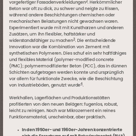
2
vorgefertiger Fassadenverkleidungen
. Herkömmlicher
Beton war oft zu dick, zu schwer und neigte zu Rissen,
während andere Beschichtungen chemischen oder
mechanischen Belastungen nicht gewachsen waren.
Experimentiert wurde mit mit Kunstharzen und anderen
Zusätzen, um ihn flexibler, haftstärker und
3
widerstandsfähiger zu machen
. Die entscheidende
Innovation war die Kombination von Zement mit
synthetischen Polymeren. Dies schuf ein sehr haftfähiges
und flexibles Material (polymer-modified concrete
(PMC); polymermodifizierter Beton (PCC), das in dünnen
Schichten aufgetragen werden konnte und ursprünglich
vor allem für funktionale Zwecke, wie die Beschichtung
4
von Industrieböden, genutzt wurde
.
Werkhallen, Lagerflächen und Produktionsstätten
profitierten von den neuen Belägen: fugenlos, robust,
leicht zu reinigen. Noch war Mikrozement ein reines
Funktionsmaterial, unscheinbar, aber praktisch.
In den 1950er- und 1960er-Jahren konzentrierte