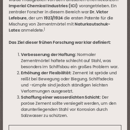
wurde maßgeblich von dem britischen Chemiekonzern
Imperial Chemical Industries (ICI)
vorangetrieben. Ein
zentraler Forscher in diesem Bereich war
Dr. Victor
Lefebure
, der um
1923/1924
die ersten Patente für die
Mischung von Zementmörtel mit
Naturkautschuk-
1
Latex
anmeldete.
Das Ziel dieser frühen Forschung war klar definiert:
Verbesserung der Haftung
:
Normaler
Zementmörtel haftete schlecht auf Stahl, was
besonders im Schiffsbau ein großes Problem war.
Erhöhung der Flexibilität
:
Zement ist spröde und
reißt bei Bewegung oder Biegung. Schiffsdecks
und -rümpfe sind jedoch ständigen leichten
Verformungen ausgesetzt.
Schaffung einer wasserdichten Schicht:
Der
poröse Zement sollte versiegelt werden, um den
darunterliegenden Stahl vor Korrosion durch
Salzwasser zu schützen.