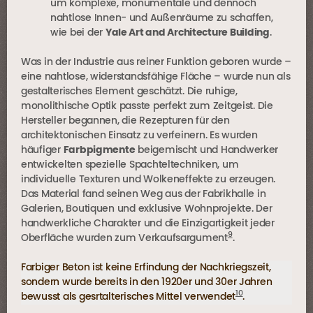
um komplexe, monumentale und dennoch
nahtlose Innen- und Außenräume zu schaffen,
wie bei der
Yale Art and Architecture Building
.
Was in der Industrie aus reiner Funktion geboren wurde –
eine nahtlose, widerstandsfähige Fläche – wurde nun als
gestalterisches Element geschätzt. Die ruhige,
monolithische Optik passte perfekt zum Zeitgeist. Die
Hersteller begannen, die Rezepturen für den
architektonischen Einsatz zu verfeinern. Es wurden
häufiger
Farbpigmente
beigemischt und Handwerker
entwickelten spezielle Spachteltechniken, um
individuelle Texturen und Wolkeneffekte zu erzeugen.
Das Material fand seinen Weg aus der Fabrikhalle in
Galerien, Boutiquen und exklusive Wohnprojekte. Der
handwerkliche Charakter und die Einzigartigkeit jeder
9
Oberfläche wurden zum Verkaufsargument
.
Farbiger Beton ist keine Erfindung der Nachkriegszeit,
sondern wurde bereits in den 1920er und 30er Jahren
10
bewusst als gesrtalterisches Mittel verwendet
.