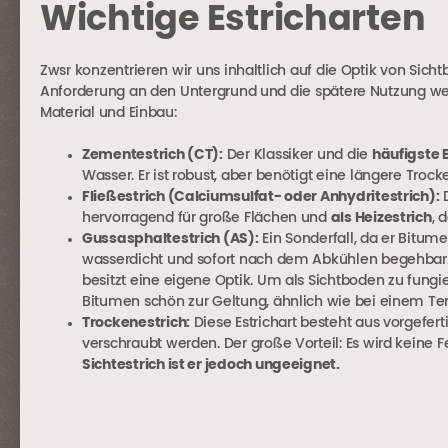
Wichtige Estricharten
Zwsr konzentrieren wir uns inhaltlich auf die Optik von Sic
Anforderung an den Untergrund und die spätere Nutzung werd
Material und Einbau:
Zementestrich (CT):
Der Klassiker und die
häufigste B
Wasser. Er ist robust, aber benötigt eine längere Trocke
Fließestrich (Calciumsulfat- oder Anhydritestrich):
D
hervorragend für große Flächen und
als Heizestrich
, 
Gussasphaltestrich (AS):
Ein Sonderfall, da er Bitume
wasserdicht und sofort nach dem Abkühlen begehbar. 
besitzt eine eigene Optik. Um als Sichtboden zu fungie
Bitumen schön zur Geltung, ähnlich wie bei einem Te
Trockenestrich:
Diese Estrichart besteht aus vorgefert
verschraubt werden. Der große Vorteil: Es wird keine F
Sichtestrich ist er jedoch ungeeignet.