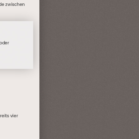
ede zwischen
 oder
eits vier