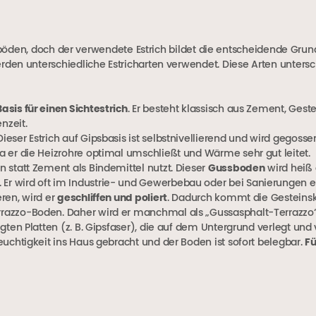
htböden, doch der verwendete Estrich bildet die entscheidende Gru
en unterschiedliche Estricharten verwendet. Diese Arten untersc
asis für einen Sichtestrich
. Er besteht klassisch aus Zement, Ges
nzeit.
ieser Estrich auf Gipsbasis ist selbstnivellierend und wird gegossen
da er die Heizrohre optimal umschließt und Wärme sehr gut leitet.
n statt Zement als Bindemittel nutzt. Dieser
Gussboden
wird heiß 
Er wird oft im Industrie- und Gewerbebau oder bei Sanierungen e
ren, wird er
geschliffen und poliert
. Dadurch kommt die Gesteins
rrazzo-Boden. Daher wird er manchmal als „Gussasphalt-Terrazzo“
igten Platten (z. B. Gipsfaser), die auf dem Untergrund verlegt und
euchtigkeit ins Haus gebracht und der Boden ist sofort belegbar.
Fü