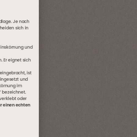
ndlage. Je nach
heiden sich in
teinskörnung und
. Er eignet sich
eingebracht, ist
ingesetzt und
körnung im
 bezeichnet.
 verklebt oder
r einen echten