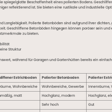
die spiegelglatte Beschaffenheit eines polierten Bodens. Geschlif
r reflektierend ist. Sie bieten eine rustikale und industrielle Opti
nd Langlebigkeit. Polierte Betonböden sind aufgrund ihrer dichten, 
eit. Geschliffene Betonböden hingegen können poröser sein und 
utzmerkmale zu bieten.
ilität
eine Struktur
nswert, während für Garagen und Gartenhütten bereits ein einfa
liffener Estrichboden
Polierter Betonboden
Polierter Est
räume, Wohnbereiche
Wohnbereiche, Gewerbe
Innenräume,
hmäßig, matt
Hochglanz, modern
Hochglanz, el
Sehr hoch
Gut