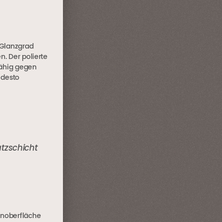
 Glanzgrad
n. Der polierte
fähig gegen
 desto
utzschicht
onoberfläche