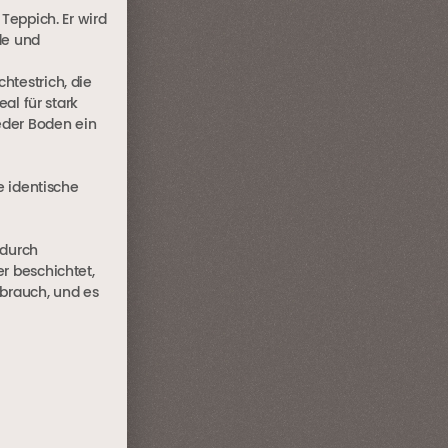
Teppich. Er wird
de und
htestrich, die
al für stark
eder Boden ein
e identische
 durch
r beschichtet,
rbrauch, und es