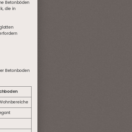
fene Betonböden
k, die in
glatten
erfordern
cher Betonboden
richboden
 Wohnbereiche
egant