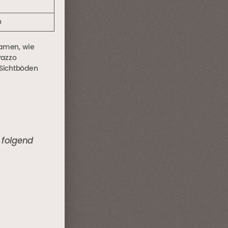
h
Namen, wie
razzo
 Sichtböden
 folgend