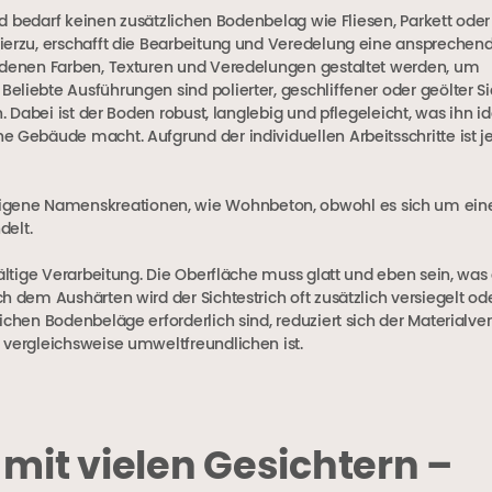
nd bedarf keinen zusätzlichen Bodenbelag wie Fliesen, Parkett oder 
hierzu, erschafft die Bearbeitung und Veredelung eine ansprechen
iedenen Farben, Texturen und Veredelungen gestaltet werden, um
liebte Ausführungen sind polierter, geschliffener oder geölter Sic
 Dabei ist der Boden robust, langlebig und pflegeleicht, was ihn ide
e Gebäude macht. Aufgrund der individuellen Arbeitsschritte ist j
 eigene Namenskreationen, wie Wohnbeton, obwohl es sich um ein
delt.
fältige Verarbeitung. Die Oberfläche muss glatt und eben sein, was
 dem Aushärten wird der Sichtestrich oft zusätzlich versiegelt ode
ichen Bodenbeläge erforderlich sind, reduziert sich der Materialve
 vergleichsweise umweltfreundlichen ist.
mit vielen Gesichtern –