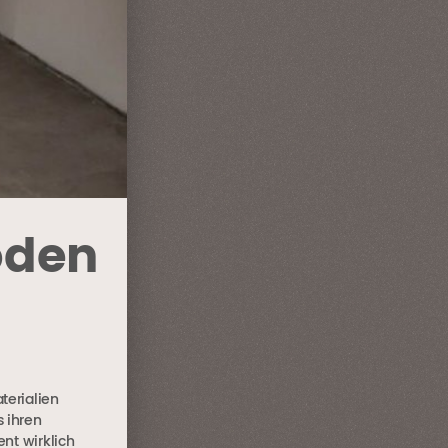
öden
terialien
 ihren
nt wirklich