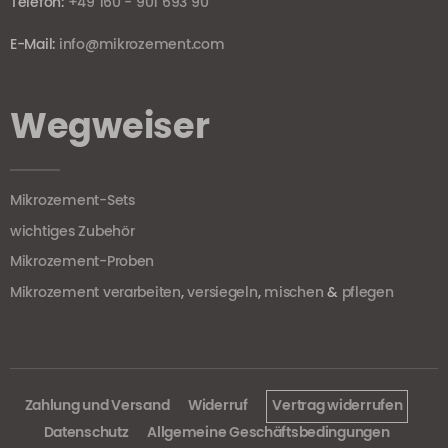
Telefon:
+49 160 - 901 693 90
E-Mail:
info@mikrozement.com
Wegweiser
Mikrozement-Sets
wichtiges Zubehör
Mikrozement-Proben
Mikrozement verarbeiten
,
versiegeln
,
mischen
&
pflegen
Zahlung und Versand
Widerruf
Vertrag widerrufen
Datenschutz
Allgemeine Geschäftsbedingungen