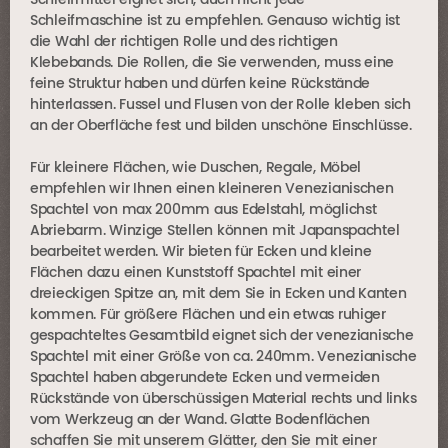
Schleifmittel eignet sich, auch nicht jede
Schleifmaschine ist zu empfehlen. Genauso wichtig ist
die Wahl der richtigen Rolle und des richtigen
Klebebands. Die Rollen, die Sie verwenden, muss eine
feine Struktur haben und dürfen keine Rückstände
hinterlassen. Fussel und Flusen von der Rolle kleben sich
an der Oberfläche fest und bilden unschöne Einschlüsse.
Für kleinere Flächen, wie Duschen, Regale, Möbel
empfehlen wir Ihnen einen kleineren Venezianischen
Spachtel von max 200mm aus Edelstahl, möglichst
Abriebarm. Winzige Stellen können mit Japanspachtel
bearbeitet werden. Wir bieten für Ecken und kleine
Flächen dazu einen Kunststoff Spachtel mit einer
dreieckigen Spitze an, mit dem Sie in Ecken und Kanten
kommen. Für größere Flächen und ein etwas ruhiger
gespachteltes Gesamtbild eignet sich der venezianische
Spachtel mit einer Größe von ca. 240mm. Venezianische
Spachtel haben abgerundete Ecken und vermeiden
Rückstände von überschüssigen Material rechts und links
vom Werkzeug an der Wand. Glatte Bodenflächen
schaffen Sie mit unserem Glätter, den Sie mit einer